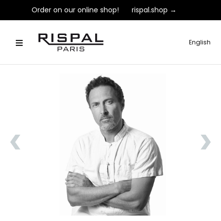
Order on our online shop!
rispal.shop →
English