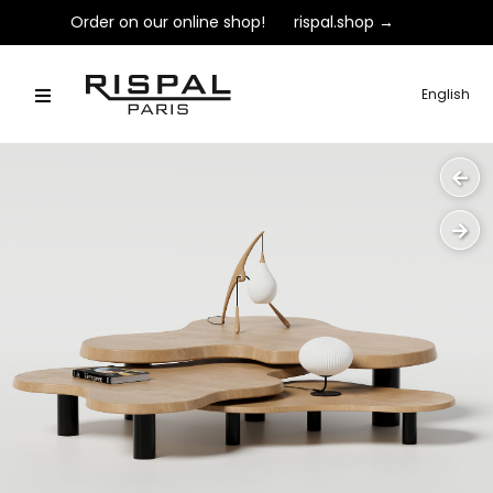
Order on our online shop!
rispal.shop →
English